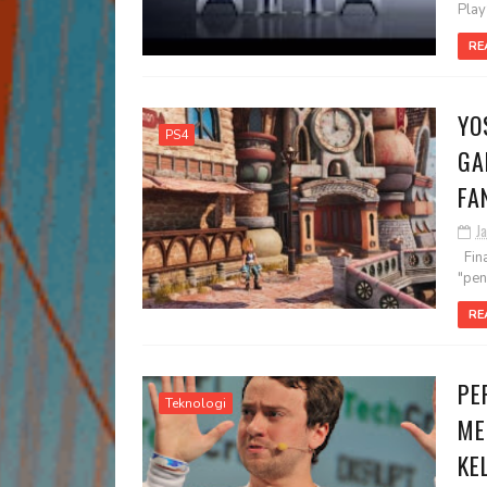
PlayS
RE
YO
PS4
GA
FA
J
Fina
"pen
RE
PE
Teknologi
ME
KE