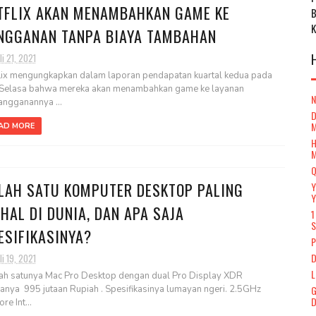
TFLIX AKAN MENAMBAHKAN GAME KE
NGGANAN TANPA BIAYA TAMBAHAN
li 21, 2021
lix mengungkapkan dalam laporan pendapatan kuartal kedua pada
 Selasa bahwa mereka akan menambahkan game ke layanan
angganannya ...
D
AD MORE
H
Q
LAH SATU KOMPUTER DESKTOP PALING
Y
Y
HAL DI DUNIA, DAN APA SAJA
1
S
ESIFIKASINYA?
P
D
li 19, 2021
L
h satunya Mac Pro Desktop dengan dual Pro Display XDR
G
anya 995 jutaan Rupiah . Spesifikasinya lumayan ngeri. 2.5GHz
D
re Int...