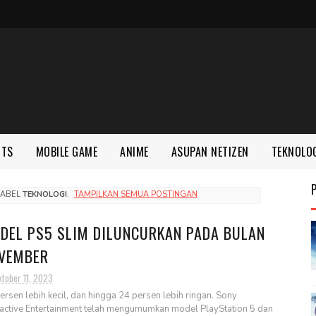
RTS
MOBILE GAME
ANIME
ASUPAN NETIZEN
TEKNOLO
LABEL
TEKNOLOGI
.
TAMPILKAN SEMUA POSTINGAN
DEL PS5 SLIM DILUNCURKAN PADA BULAN
VEMBER
ktober 11, 2023
ersen lebih kecil, dan hingga 24 persen lebih ringan. Sony
ractive Entertainment telah mengumumkan model PlayStation 5 dan