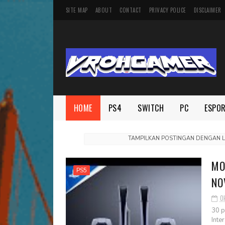
SITE MAP
ABOUT
CONTACT
PRIVACY POLICE
DISCLAIMER
HOME
PS4
SWITCH
PC
ESPO
TAMPILKAN POSTINGAN DENGAN 
MO
PS5
NO
O
30 p
Inte