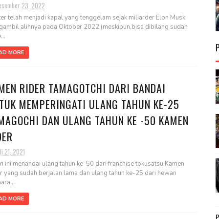
esember 23, 2022
ter telah menjadi kapal yang tenggelam sejak miliarder Elon Musk
ambil alihnya pada Oktober 2022 (meskipun,bisa dibilang sudah
..
AD MORE
MEN RIDER TAMAGOTCHI DARI BANDAI
TUK MEMPERINGATI ULANG TAHUN KE-25
MAGOCHI DAN ULANG TAHUN KE -50 KAMEN
DER
li 21, 2021
n ini menandai ulang tahun ke-50 dari franchise tokusatsu Kamen
r yang sudah berjalan lama dan ulang tahun ke-25 dari hewan
ara...
AD MORE