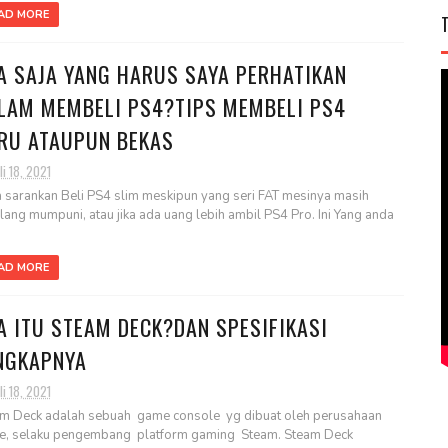
AD MORE
A SAJA YANG HARUS SAYA PERHATIKAN
LAM MEMBELI PS4?TIPS MEMBELI PS4
RU ATAUPUN BEKAS
li 18, 2021
 sarankan Beli PS4 slim meskipun yang seri FAT mesinya masih
ilang mumpuni, atau jika ada uang lebih ambil PS4 Pro. Ini Yang anda
AD MORE
A ITU STEAM DECK?DAN SPESIFIKASI
NGKAPNYA
li 18, 2021
m Deck adalah sebuah game console yg dibuat oleh perusahaan
e, selaku pengembang platform gaming Steam. Steam Deck