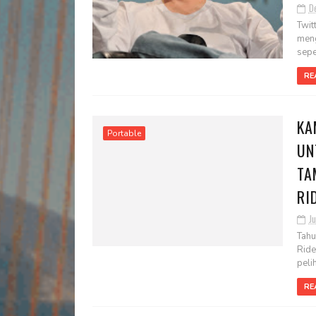
D
Twit
meng
sepe.
RE
KA
Portable
UN
TA
RI
Ju
Tahu
Ride
pelih
RE