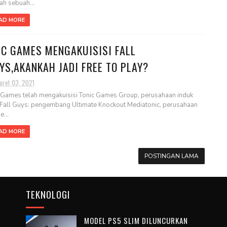
ah sebuah...
AD MORE
IC GAMES MENGAKUISISI FALL
YS,AKANKAH JADI FREE TO PLAY?
aret 03, 2021
 Games telah mengakuisisi Tonic Games Group, perusahaan induk
 Fall Guys: pengembang Ultimate Knockout Mediatonic, perusahaan
e...
AD MORE
POSTINGAN LAMA
TEKNOLOGI
MODEL PS5 SLIM DILUNCURKAN