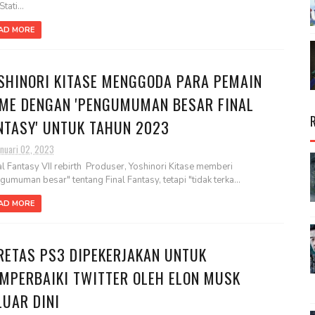
tati...
AD MORE
SHINORI KITASE MENGGODA PARA PEMAIN
ME DENGAN 'PENGUMUMAN BESAR FINAL
NTASY' UNTUK TAHUN 2023
anuari 02, 2023
l Fantasy VII rebirth Produser, Yoshinori Kitase memberi
gumuman besar" tentang Final Fantasy, tetapi "tidak terka...
AD MORE
RETAS PS3 DIPEKERJAKAN UNTUK
MPERBAIKI TWITTER OLEH ELON MUSK
LUAR DINI