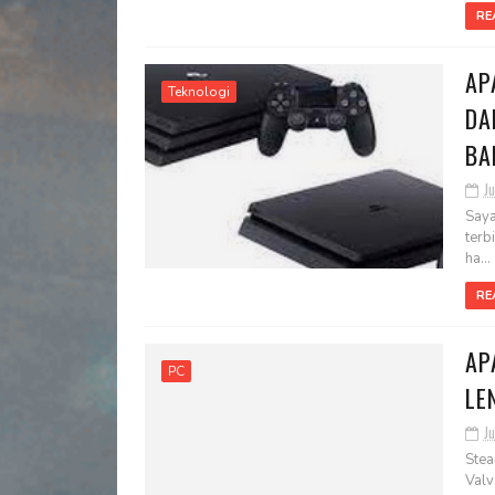
RE
AP
Teknologi
DA
BA
Ju
Saya
terb
ha...
RE
AP
PC
LE
Ju
Stea
Valv