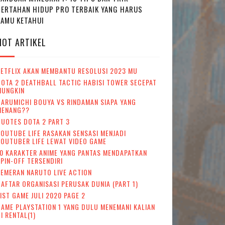
BERTAHAN HIDUP PRO TERBAIK YANG HARUS
KAMU KETAHUI
HOT ARTIKEL
NETFLIX AKAN MEMBANTU RESOLUSI 2023 MU
OTA 2 DEATHBALL TACTIC HABISI TOWER SECEPAT
MUNGKIN
ARUMICHI BOUYA VS RINDAMAN SIAPA YANG
MENANG??
UOTES DOTA 2 PART 3
OUTUBE LIFE RASAKAN SENSASI MENJADI
OUTUBER LIFE LEWAT VIDEO GAME
0 KARAKTER ANIME YANG PANTAS MENDAPATKAN
PIN-OFF TERSENDIRI
EMERAN NARUTO LIVE ACTION
AFTAR ORGANISASI PERUSAK DUNIA (PART 1)
IST GAME JULI 2020 PAGE 2
AME PLAYSTATION 1 YANG DULU MENEMANI KALIAN
I RENTAL(1)