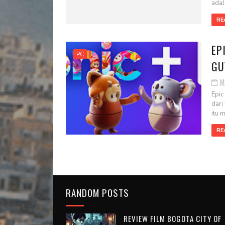
adal
RE
EP
PC
GU
M
Epic
dari
itu m
RE
RANDOM POSTS
REVIEW FILM BOGOTA CITY OF