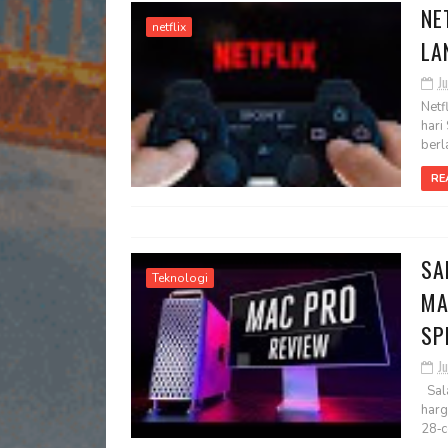
NE
netflix
LA
Ju
Netf
hari
berl
RE
SA
Teknologi
MA
SP
Ju
Sala
harg
28‑co