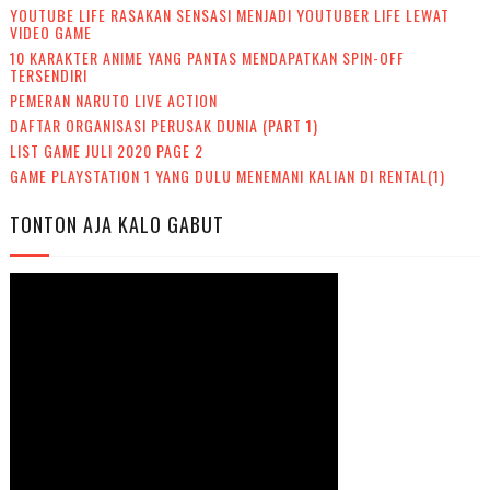
YOUTUBE LIFE RASAKAN SENSASI MENJADI YOUTUBER LIFE LEWAT
VIDEO GAME
10 KARAKTER ANIME YANG PANTAS MENDAPATKAN SPIN-OFF
TERSENDIRI
PEMERAN NARUTO LIVE ACTION
DAFTAR ORGANISASI PERUSAK DUNIA (PART 1)
LIST GAME JULI 2020 PAGE 2
GAME PLAYSTATION 1 YANG DULU MENEMANI KALIAN DI RENTAL(1)
TONTON AJA KALO GABUT