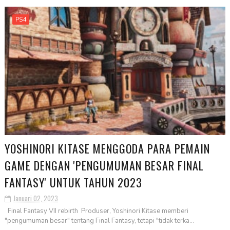
PS4
YOSHINORI KITASE MENGGODA PARA PEMAIN
GAME DENGAN 'PENGUMUMAN BESAR FINAL
FANTASY' UNTUK TAHUN 2023
Januari 02, 2023
Final Fantasy VII rebirth Produser, Yoshinori Kitase memberi
"pengumuman besar" tentang Final Fantasy, tetapi "tidak terka...