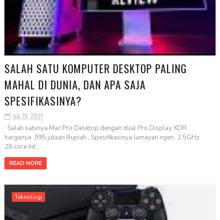
SALAH SATU KOMPUTER DESKTOP PALING
MAHAL DI DUNIA, DAN APA SAJA
SPESIFIKASINYA?
Juli 19, 2021
Salah satunya Mac Pro Desktop dengan dual Pro Display XDR
harganya 995 jutaan Rupiah . Spesifikasinya lumayan ngeri. 2.5GHz
28‑core Int...
READ MORE
Teknologi