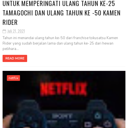
UNTUK MEMPERINGATI ULANG TAHUN KE-25
TAMAGOCHI DAN ULANG TAHUN KE -50 KAMEN
RIDER
Juli 21, 2021
Tahun ini menandai ulang tahun ke-50 dari franchise tokusatsu Kamen
Rider yang sudah berjalan lama dan ulang tahun ke-25 dari hewan
pelihara...
READ MORE
netflix