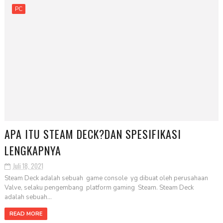
PC
APA ITU STEAM DECK?DAN SPESIFIKASI
LENGKAPNYA
Juli 18, 2021
Steam Deck adalah sebuah game console yg dibuat oleh perusahaan
Valve, selaku pengembang platform gaming Steam. Steam Deck
adalah sebuah...
READ MORE