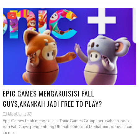
PC
EPIC GAMES MENGAKUISISI FALL
GUYS,AKANKAH JADI FREE TO PLAY?
Maret 03, 2021
Epic Games telah mengakuisisi Tonic Games Group, perusahaan induk
dari Fall Guys: pengembang Ultimate Knockout Mediatonic, perusahaan
itu me...