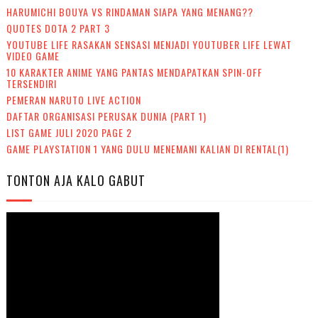
HARUMICHI BOUYA VS RINDAMAN SIAPA YANG MENANG??
QUOTES DOTA 2 PART 3
YOUTUBE LIFE RASAKAN SENSASI MENJADI YOUTUBER LIFE LEWAT
VIDEO GAME
10 KARAKTER ANIME YANG PANTAS MENDAPATKAN SPIN-OFF
TERSENDIRI
PEMERAN NARUTO LIVE ACTION
DAFTAR ORGANISASI PERUSAK DUNIA (PART 1)
LIST GAME JULI 2020 PAGE 2
GAME PLAYSTATION 1 YANG DULU MENEMANI KALIAN DI RENTAL(1)
TONTON AJA KALO GABUT