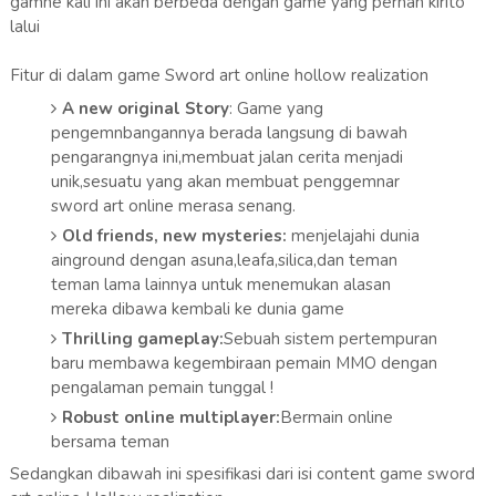
gamne kali ini akan berbeda dengan game yang pernah kirito
lalui
Fitur di dalam game Sword art online hollow realization
A new original Story
: Game yang
pengemnbangannya berada langsung di bawah
pengarangnya ini,membuat jalan cerita menjadi
unik,sesuatu yang akan membuat penggemnar
sword art online merasa senang.
Old friends, new mysteries:
menjelajahi dunia
ainground dengan asuna,leafa,silica,dan teman
teman lama lainnya untuk menemukan alasan
mereka dibawa kembali ke dunia game
Thrilling gameplay:
Sebuah sistem pertempuran
baru membawa kegembiraan pemain MMO dengan
pengalaman pemain tunggal !
Robust online multiplayer:
Bermain online
bersama teman
Sedangkan dibawah ini spesifikasi dari isi content game sword