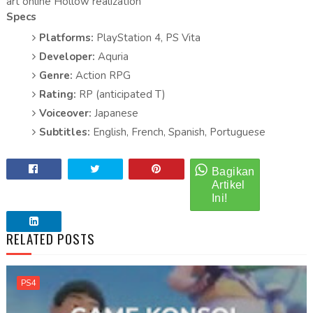
art online Hollow realization
Specs
Platforms:
PlayStation 4, PS Vita
Developer:
Aquria
Genre:
Action RPG
Rating:
RP (anticipated T)
Voiceover:
Japanese
Subtitles:
English, French, Spanish, Portuguese
RELATED POSTS
PS4