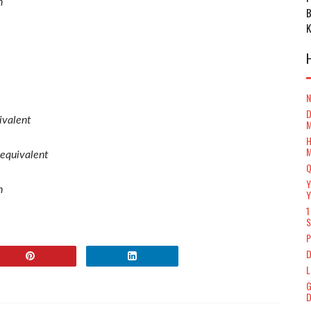
n
D
ivalent
H
equivalent
Q
Y
n
Y
1
S
P
D
L
G
D