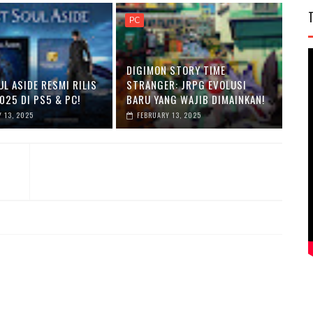
PC
DIGIMON STORY TIME
L ASIDE RESMI RILIS
STRANGER: JRPG EVOLUSI
025 DI PS5 & PC!
BARU YANG WAJIB DIMAINKAN!
 13, 2025
FEBRUARY 13, 2025