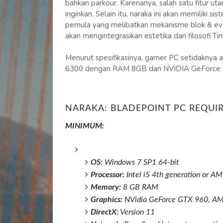
bahkan parkour. Karenanya, salah satu fitur u
inginkan. Selain itu, naraka ini akan memiliki
pemula yang melibatkan mekanisme blok & evad
akan mengintegrasikan estetika dan filosofi Ti
Menurut spesifikasinya, gamer PC setidaknya
6300 dengan RAM 8GB dan NVIDIA GeForce 
NARAKA: BLADEPOINT PC REQUI
MINIMUM:
OS:
Windows 7 SP1 64-bit
Processor:
Intel i5 4th generation or A
Memory:
8 GB RAM
Graphics:
NVidia GeForce GTX 960, AMD
DirectX:
Version 11