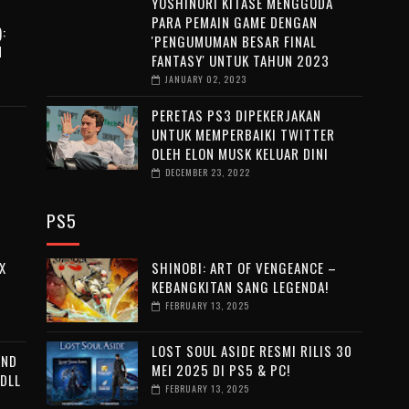
YOSHINORI KITASE MENGGODA
PARA PEMAIN GAME DENGAN
:
'PENGUMUMAN BESAR FINAL
N
FANTASY' UNTUK TAHUN 2023
JANUARY 02, 2023
PERETAS PS3 DIPEKERJAKAN
–
UNTUK MEMPERBAIKI TWITTER
OLEH ELON MUSK KELUAR DINI
DECEMBER 23, 2022
PS5
X
SHINOBI: ART OF VENGEANCE –
KEBANGKITAN SANG LEGENDA!
FEBRUARY 13, 2025
LOST SOUL ASIDE RESMI RILIS 30
END
MEI 2025 DI PS5 & PC!
 DLL
FEBRUARY 13, 2025