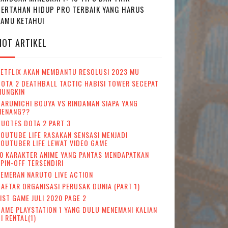
BERTAHAN HIDUP PRO TERBAIK YANG HARUS
KAMU KETAHUI
HOT ARTIKEL
NETFLIX AKAN MEMBANTU RESOLUSI 2023 MU
OTA 2 DEATHBALL TACTIC HABISI TOWER SECEPAT
MUNGKIN
ARUMICHI BOUYA VS RINDAMAN SIAPA YANG
MENANG??
UOTES DOTA 2 PART 3
OUTUBE LIFE RASAKAN SENSASI MENJADI
OUTUBER LIFE LEWAT VIDEO GAME
0 KARAKTER ANIME YANG PANTAS MENDAPATKAN
PIN-OFF TERSENDIRI
EMERAN NARUTO LIVE ACTION
AFTAR ORGANISASI PERUSAK DUNIA (PART 1)
IST GAME JULI 2020 PAGE 2
AME PLAYSTATION 1 YANG DULU MENEMANI KALIAN
I RENTAL(1)