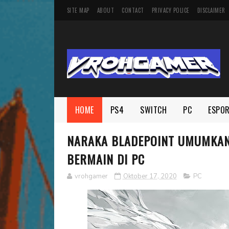
SITE MAP
ABOUT
CONTACT
PRIVACY POLICE
DISCLAIMER
HOME
PS4
SWITCH
PC
ESPO
NARAKA BLADEPOINT UMUMKAN 
BERMAIN DI PC
vrohgamer
Oktober 17, 2020
PC