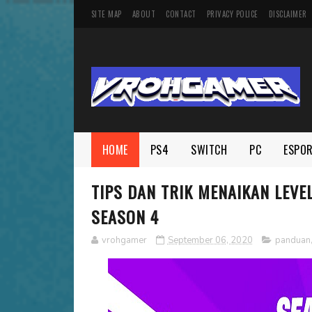
SITE MAP
ABOUT
CONTACT
PRIVACY POLICE
DISCLAIMER
HOME
PS4
SWITCH
PC
ESPO
TIPS DAN TRIK MENAIKAN LEVE
SEASON 4
vrohgamer
September 06, 2020
panduan