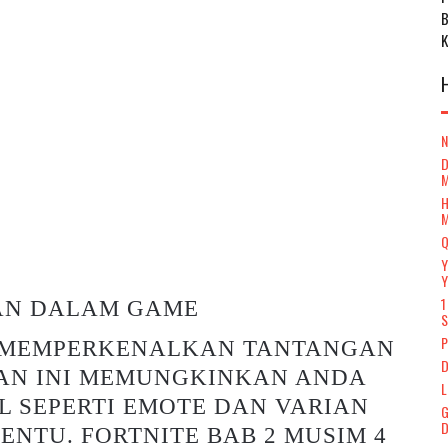
D
H
Q
Y
Y
1
GAN DALAM GAME
S
P
 3 MEMPERKENALKAN TANTANGAN
D
GAN INI MEMUNGKINKAN ANDA
L
 SEPERTI EMOTE DAN VARIAN
G
D
ENTU. FORTNITE BAB 2 MUSIM 4