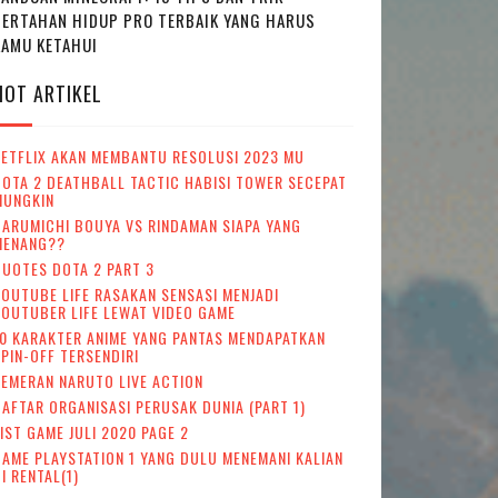
BERTAHAN HIDUP PRO TERBAIK YANG HARUS
KAMU KETAHUI
HOT ARTIKEL
NETFLIX AKAN MEMBANTU RESOLUSI 2023 MU
OTA 2 DEATHBALL TACTIC HABISI TOWER SECEPAT
MUNGKIN
ARUMICHI BOUYA VS RINDAMAN SIAPA YANG
MENANG??
UOTES DOTA 2 PART 3
OUTUBE LIFE RASAKAN SENSASI MENJADI
OUTUBER LIFE LEWAT VIDEO GAME
0 KARAKTER ANIME YANG PANTAS MENDAPATKAN
PIN-OFF TERSENDIRI
EMERAN NARUTO LIVE ACTION
AFTAR ORGANISASI PERUSAK DUNIA (PART 1)
IST GAME JULI 2020 PAGE 2
AME PLAYSTATION 1 YANG DULU MENEMANI KALIAN
I RENTAL(1)