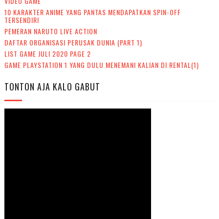
VIDEO GAME
10 KARAKTER ANIME YANG PANTAS MENDAPATKAN SPIN-OFF
TERSENDIRI
PEMERAN NARUTO LIVE ACTION
DAFTAR ORGANISASI PERUSAK DUNIA (PART 1)
LIST GAME JULI 2020 PAGE 2
GAME PLAYSTATION 1 YANG DULU MENEMANI KALIAN DI RENTAL(1)
TONTON AJA KALO GABUT