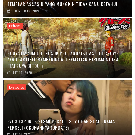
TEMPLAR ASSASIN YANG MUNGKIN TIDAK KAMU KETAHUI
DECEMBER 19, 2022
netizen
BOUYA HARUMICHI SOSOK PROTAGONIST ASLI DI CROWS
ZERO (ARTIKEL MEMPERINGATI KEMATIAN HIRUMA MIURA
"TATSUYA BITOU")
JULY 19, 2020
E-sports
EVOS ESPORTS RESMI PECAT LISTY CHAN SOAL DRAMA
PERSELINGKUHANNYA (UPDATE)
JULY 16, 2020