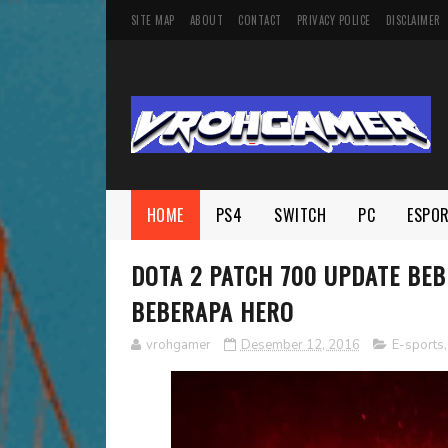
SITE MAP
ABOUT
CONTACT
PRIVACY POLICE
DISCLAIMER
HOME
PS4
SWITCH
PC
ESPO
DOTA 2 PATCH 700 UPDATE BE
BEBERAPA HERO
vrohgamer
Desember 12, 2016
E-sports