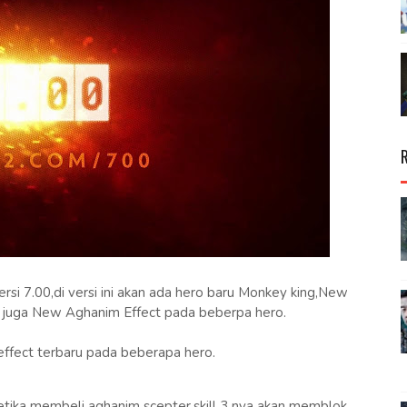
si 7.00,di versi ini akan ada hero baru Monkey king,New
uga New Aghanim Effect pada beberpa hero.
effect terbaru pada beberapa hero.
tika membeli aghanim scepter,skill 3 nya akan memblok