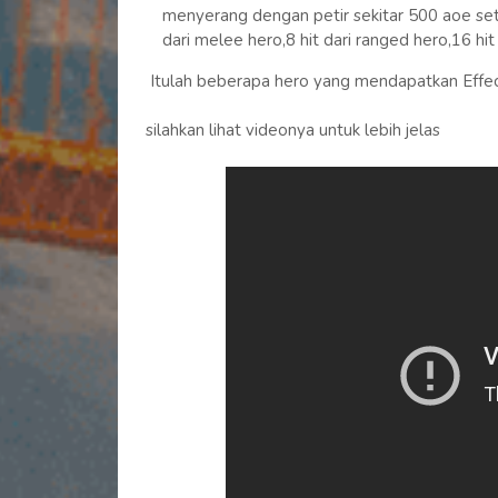
menyerang dengan petir sekitar 500 aoe set
dari melee hero,8 hit dari ranged hero,16 hi
Itulah beberapa hero yang mendapatkan Effec
silahkan lihat videonya untuk lebih jelas