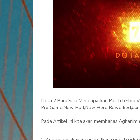
Dota 2 Baru Saja Mendapatkan Patch terbru Ver
Pre Game,New Hud,New Hero Reworked,dan j
Pada Artikel Ini kita akan membahas Aghanim 
Anti-mage akan mendapatkan speel block ke