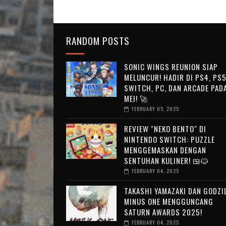
RANDOM POSTS
SONIC WINGS REUNION SIAP
MELUNCUR! HADIR DI PS4, PS5
SWITCH, PC, DAN ARCADE PAD
MEI! 🚀
FEBRUARY 05, 2025
REVIEW "NEKO BENTO" DI
NINTENDO SWITCH: PUZZLE
MENGGEMASKAN DENGAN
SENTUHAN KULINER! 🍱🐱
FEBRUARY 04, 2025
TAKASHI YAMAZAKI DAN GODZI
MINUS ONE MENGGUNCANG
SATURN AWARDS 2025!
FEBRUARY 04, 2025