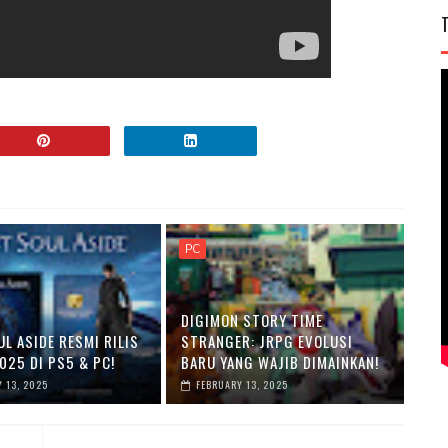
PC
DIGIMON STORY TIME
L ASIDE RESMI RILIS
STRANGER: JRPG EVOLUSI
025 DI PS5 & PC!
BARU YANG WAJIB DIMAINKAN!
 13, 2025
FEBRUARY 13, 2025