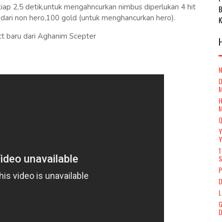
iap 2,5 detik,untuk mengahncurkan nimbus diperlukan 4 hit
t dari non hero,100 gold (untuk menghancurkan hero).
t baru dari Aghanim Scepter
D
H
Q
Y
Y
1
S
P
D
L
G
D