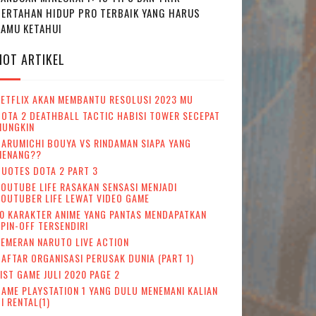
BERTAHAN HIDUP PRO TERBAIK YANG HARUS
KAMU KETAHUI
HOT ARTIKEL
NETFLIX AKAN MEMBANTU RESOLUSI 2023 MU
OTA 2 DEATHBALL TACTIC HABISI TOWER SECEPAT
MUNGKIN
ARUMICHI BOUYA VS RINDAMAN SIAPA YANG
MENANG??
UOTES DOTA 2 PART 3
OUTUBE LIFE RASAKAN SENSASI MENJADI
OUTUBER LIFE LEWAT VIDEO GAME
0 KARAKTER ANIME YANG PANTAS MENDAPATKAN
PIN-OFF TERSENDIRI
EMERAN NARUTO LIVE ACTION
AFTAR ORGANISASI PERUSAK DUNIA (PART 1)
IST GAME JULI 2020 PAGE 2
AME PLAYSTATION 1 YANG DULU MENEMANI KALIAN
I RENTAL(1)