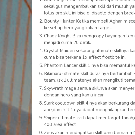
sekaligus mengembalikan skill dari musuh ya
lotus orb.skill ini bisa di disable dengan bre
Bounty Hunter Ketika membeli Aghanim scept
ke setiap hero yang kalian target.
Chaos Knight Bisa mengcopy bayangan teman
menjadi cuma 20 detik.
Crystal Maiden sekarang ultimate skillnya ka
cuma bisa terkena 1x effect frostbite ini.
Phantom Lancer skill 1 nya bisa memantul 
Rikimaru ultimate skill durasinya bertambah
team, (skill ultimatenya akan mengikuti tema
Skywrath mage semua skillnya akan menyeran
dengan hero yang kamu incar.
Slark cooldown skill 4 nya akan berkurang da
aoe,dan skill 4 nya dapat menghilangkan tem
Sniper ultimate skill dapat mentarget tanah
400 area effect
Zeus akan mendapatkan skill baru bernama N