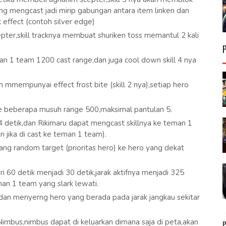
ng mengcast jadi mirip gabungan antara item linken dan
ak effect (contoh silver edge)
er,skill tracknya membuat shuriken toss memantul 2 kali
 1 team 1200 cast range,dan juga cool down skill 4 nya
n mmempunyai effect frost bite (skill 2 nya),setiap hero
ke beberapa musuh range 500,maksimal pantulan 5.
 4 detik,dan Rikimaru dapat mengcast skillnya ke teman 1
n jika di cast ke teman 1 team).
g random target (prioritas hero) ke hero yang dekat
ri 60 detik menjadi 30 detik,jarak aktifnya menjadi 325
an 1 team yang slark lewati.
,dan menyerng hero yang berada pada jarak jangkau sekitar
imbus,nimbus dapat di keluarkan dimana saja di peta,akan