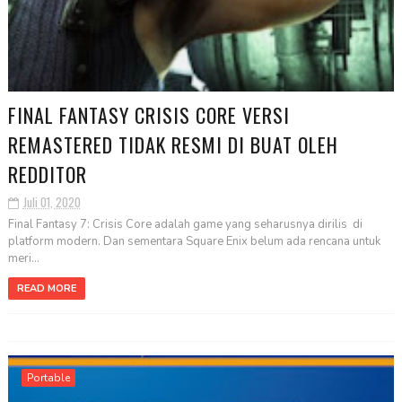
FINAL FANTASY CRISIS CORE VERSI
REMASTERED TIDAK RESMI DI BUAT OLEH
REDDITOR
Juli 01, 2020
Final Fantasy 7: Crisis Core adalah game yang seharusnya dirilis di
platform modern. Dan sementara Square Enix belum ada rencana untuk
meri...
READ MORE
Portable