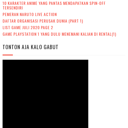
10 KARAKTER ANIME YANG PANTAS MENDAPATKAN SPIN-OFF
TERSENDIRI
PEMERAN NARUTO LIVE ACTION
DAFTAR ORGANISASI PERUSAK DUNIA (PART 1)
LIST GAME JULI 2020 PAGE 2
GAME PLAYSTATION 1 YANG DULU MENEMANI KALIAN DI RENTAL(1)
TONTON AJA KALO GABUT