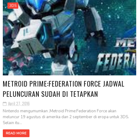
3DS
METROID PRIME:FEDERATION FORCE JADWAL
PELUNCURAN SUDAH DI TETAPKAN
April 27, 2016
Nintendo mengumumkan ,Metroid Prime:Federation Force akan
meluncur 19 agustus di amerika dan 2 september di eropa untuk 3DS.
Selain itu...
READ MORE