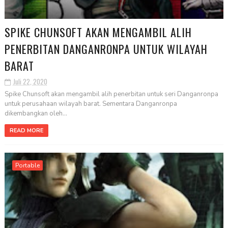
SPIKE CHUNSOFT AKAN MENGAMBIL ALIH
PENERBITAN DANGANRONPA UNTUK WILAYAH
BARAT
Juli 22, 2020
Spike Chunsoft akan mengambil alih penerbitan untuk seri Danganronpa
untuk perusahaan wilayah barat. Sementara Danganronpa
dikembangkan oleh...
READ MORE
Portable