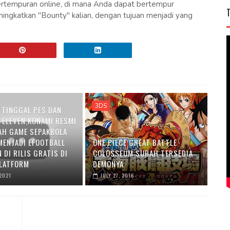
pertempuran online, di mana Anda dapat bertempur
ningkatkan "Bounty" kalian, dengan tujuan menjadi yang
3DS
 TINGGAL PES DAN
 ELEVEN,KONAMI RESMI
H GAME SEPAKBOLA
MENJADI EFOOTBALL
ONE PIECE GREAT BATTLE
 DI RILIS GRATIS DI
COLOSSEUM SUDAH TERSEDIA
LATFORM
DEMONYA
 2021
JULY 27, 2016