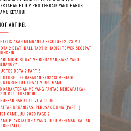
BERTAHAN HIDUP PRO TERBAIK YANG HARUS
KAMU KETAHUI
HOT ARTIKEL
NETFLIX AKAN MEMBANTU RESOLUSI 2023 MU
OTA 2 DEATHBALL TACTIC HABISI TOWER SECEPAT
MUNGKIN
ARUMICHI BOUYA VS RINDAMAN SIAPA YANG
MENANG??
UOTES DOTA 2 PART 3
OUTUBE LIFE RASAKAN SENSASI MENJADI
OUTUBER LIFE LEWAT VIDEO GAME
0 KARAKTER ANIME YANG PANTAS MENDAPATKAN
PIN-OFF TERSENDIRI
EMERAN NARUTO LIVE ACTION
AFTAR ORGANISASI PERUSAK DUNIA (PART 1)
IST GAME JULI 2020 PAGE 2
AME PLAYSTATION 1 YANG DULU MENEMANI KALIAN
I RENTAL(1)