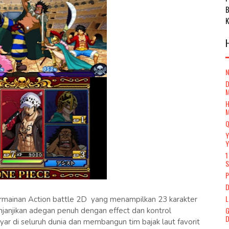
D
H
Q
Y
Y
1
S
P
D
L
ermainan Action battle 2D yang menampilkan 23 karakter
G
enjanjikan adegan penuh dengan effect dan kontrol
D
ar di seluruh dunia dan membangun tim bajak laut favorit