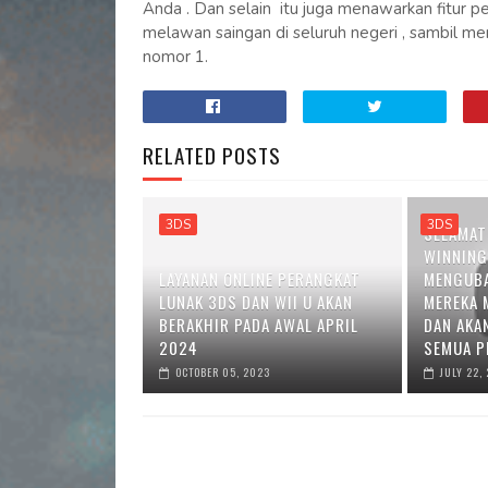
Anda . Dan selain itu juga menawarkan fitur 
melawan saingan di seluruh negeri , sambil me
nomor 1.
RELATED POSTS
3DS
3DS
SELAMAT
WINNING
LAYANAN ONLINE PERANGKAT
MENGUBA
LUNAK 3DS DAN WII U AKAN
MEREKA 
BERAKHIR PADA AWAL APRIL
DAN AKAN
2024
SEMUA P
OCTOBER 05, 2023
JULY 22,