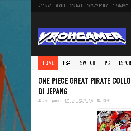
SITE MAP
ABOUT
CONTACT
PRIVACY POLICE
DISCLAIMER
HOME
PS4
SWITCH
PC
ESPO
ONE PIECE GREAT PIRATE COL
DI JEPANG
vrohgamer
Juni 20, 2016
3DS