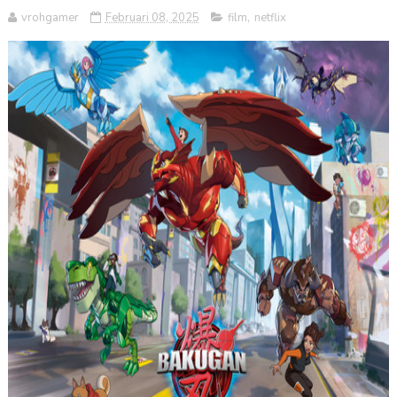
vrohgamer
Februari 08, 2025
film
,
netflix