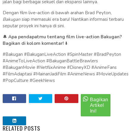
jalan bagi berbagai sekuel dan ekspansi lainnya.
Dengan film live-action di bawah arahan Brad Peyton,
Bakugan
siap memasuki era baru! Nantikan informasi terbaru
seputar proyek ini hanya di sini.
🔔
Apa pendapatmu tentang film live-action Bakugan?
Bagikan di kolom komentar!
⬇️
#Bakugan #BakuganLiveAction #SpinMaster #BradPeyton
#AnimeToLiveAction #BakuganBattleBrawlers
#BakuganMovie #NetflixAnime #DisneyXD #AnimeFans
#FilmAdaptasi #MainanJadiFilm #AnimeNews #MovieUpdates
#PopCulture #GeekNews
RELATED POSTS