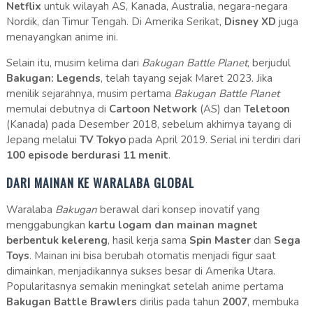
Netflix
untuk wilayah AS, Kanada, Australia, negara-negara
Nordik, dan Timur Tengah. Di Amerika Serikat,
Disney XD
juga
menayangkan anime ini.
Selain itu, musim kelima dari
Bakugan Battle Planet
, berjudul
Bakugan: Legends
, telah tayang sejak Maret 2023. Jika
menilik sejarahnya, musim pertama
Bakugan Battle Planet
memulai debutnya di
Cartoon Network
(AS) dan
Teletoon
(Kanada) pada Desember 2018, sebelum akhirnya tayang di
Jepang melalui
TV Tokyo
pada April 2019. Serial ini terdiri dari
100 episode berdurasi 11 menit
.
DARI MAINAN KE WARALABA GLOBAL
Waralaba
Bakugan
berawal dari konsep inovatif yang
menggabungkan
kartu logam dan mainan magnet
berbentuk kelereng
, hasil kerja sama
Spin Master
dan
Sega
Toys
. Mainan ini bisa berubah otomatis menjadi figur saat
dimainkan, menjadikannya sukses besar di Amerika Utara.
Popularitasnya semakin meningkat setelah anime pertama
Bakugan Battle Brawlers
dirilis pada tahun
2007
, membuka