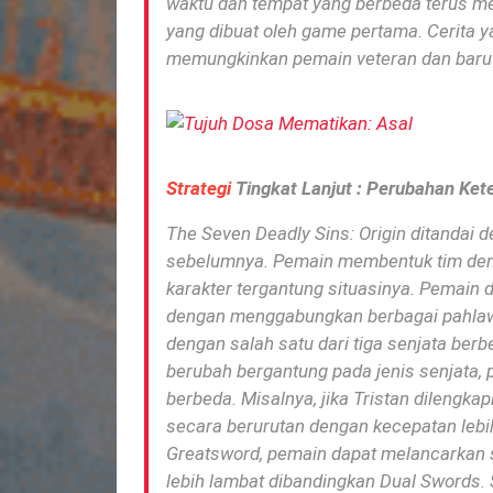
waktu dan tempat yang berbeda terus m
yang dibuat oleh game pertama.
Cerita y
memungkinkan pemain veteran dan baru 
Strategi
Tingkat Lanjut
: Perubahan Ket
The Seven Deadly Sins: Origin
ditandai d
sebelumnya.
Pemain membentuk tim den
karakter tergantung situasinya.
Pemain d
dengan menggabungkan berbagai pahlaw
dengan salah satu dari tiga senjata berb
berubah bergantung pada jenis senjata,
berbeda.
Misalnya, jika Tristan dileng
secara berurutan dengan kecepatan lebih
Greatsword, pemain dapat melancarkan s
lebih lambat dibandingkan Dual Swords.