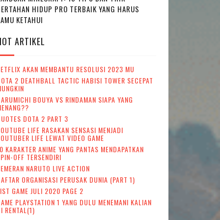
BERTAHAN HIDUP PRO TERBAIK YANG HARUS
KAMU KETAHUI
HOT ARTIKEL
NETFLIX AKAN MEMBANTU RESOLUSI 2023 MU
OTA 2 DEATHBALL TACTIC HABISI TOWER SECEPAT
MUNGKIN
ARUMICHI BOUYA VS RINDAMAN SIAPA YANG
MENANG??
UOTES DOTA 2 PART 3
OUTUBE LIFE RASAKAN SENSASI MENJADI
OUTUBER LIFE LEWAT VIDEO GAME
0 KARAKTER ANIME YANG PANTAS MENDAPATKAN
PIN-OFF TERSENDIRI
EMERAN NARUTO LIVE ACTION
AFTAR ORGANISASI PERUSAK DUNIA (PART 1)
IST GAME JULI 2020 PAGE 2
AME PLAYSTATION 1 YANG DULU MENEMANI KALIAN
I RENTAL(1)