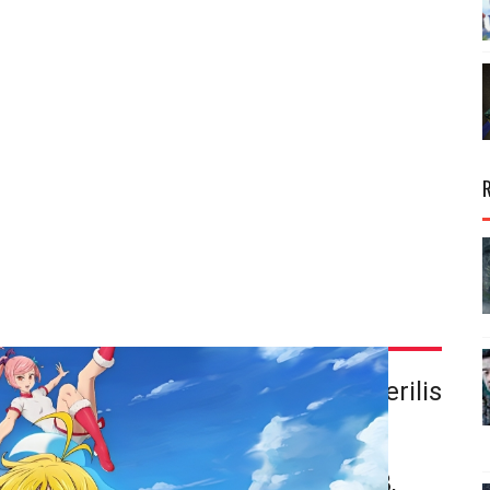
gembang
Netmarble F&C
telah merilis
gkapan layar baru untuk
RPG
Deadly Sins: Origin
di G-Star 2023,