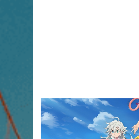
Penerbit
Netmarble
dan pen
informasi, cuplikan, dan tan
aksi
dunia terbuka
The Seven 