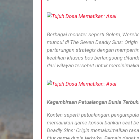
Berbagai monster seperti Golem, Werebea
muncul di
The Seven Deadly Sins: Origin
pertarungan strategis dengan memperti
keahlian khusus bos berlangsung ditanda
dari wilayah tersebut untuk meminimalk
Kegembiraan Petualangan Dunia
Terbuk
Konten seperti petualangan, pengumpulan
memainkan game konsol bahkan saat bepe
Deadly Sins: Origin
memaksimalkan rasa
fitur game dunia terbuka.
Pemain dapat 