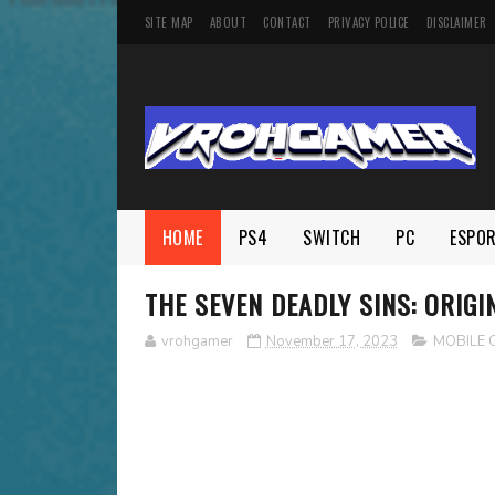
SITE MAP
ABOUT
CONTACT
PRIVACY POLICE
DISCLAIMER
HOME
PS4
SWITCH
PC
ESPO
THE SEVEN DEADLY SINS: ORIGIN
vrohgamer
November 17, 2023
MOBILE 