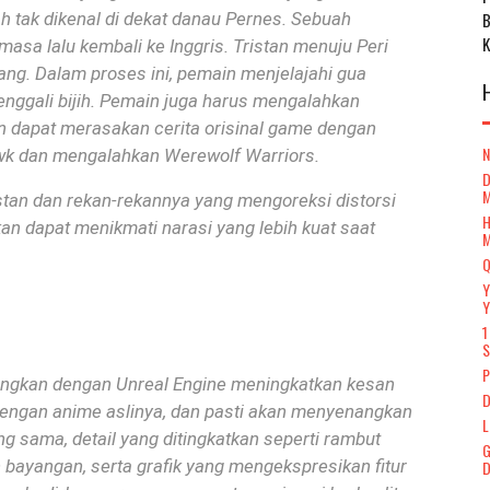
h tak dikenal di dekat danau Pernes.
Sebuah
masa lalu kembali ke Inggris.
Tristan menuju Peri
ang.
Dalam proses ini, pemain menjelajahi gua
ggali bijih.
Pemain juga harus mengalahkan
in dapat merasakan cerita orisinal game dengan
wk dan mengalahkan Werewolf Warriors.
D
istan dan rekan-rekannya yang mengoreksi distorsi
H
kan dapat menikmati narasi yang lebih kuat saat
Q
Y
Y
1
S
P
mbangkan dengan Unreal Engine meningkatkan kesan
D
dengan anime aslinya, dan pasti akan menyenangkan
L
g sama, detail yang ditingkatkan seperti rambut
G
an bayangan, serta grafik yang mengekspresikan fitur
D