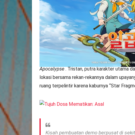
yang akan berlangsung mulai 
Pusat Pameran dan Konvensi 
Di G-Star 2023, Netmarble akan menampilkan
koleksi
RPG
The Seven Deadly Sins: Origin
, 
The Seven Deadly Sins: Origin
berlatar waktu
Apocalypse
.
Tristan, putra karakter utama dar
lokasi bersama rekan-rekannya dalam upayan
ruang terpelintir karena kaburnya “Star Fragm
Kisah pembuatan demo berpusat di sekit