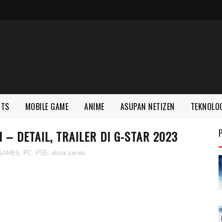
RTS
MOBILE GAME
ANIME
ASUPAN NETIZEN
TEKNOLO
 – DETAIL, TRAILER DI G-STAR 2023
GAMES
,
PC
,
PS5
,
xbox series