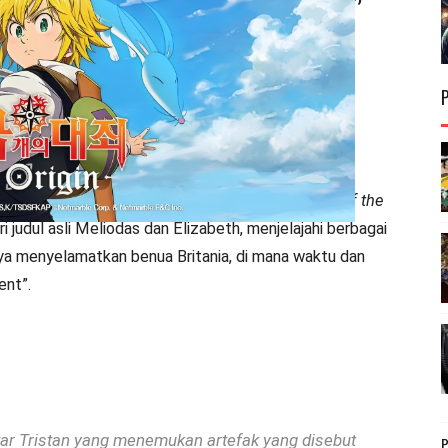
hari ini hingga 19 November di
Busan di Korea Selatan .
 versi demo dunia terbuka baru, petualangan
aksi
,
penerus
The Seven Deadly Sins: GRAND CROSS
.
 antara
The Seven Deadly Sins
dan
Four Knights of the
i judul asli Meliodas dan Elizabeth, menjelajahi berbagai
ya menyelamatkan benua Britania, di mana waktu dan
ent”.
ar Tristan yang menemukan artefak yang disebut