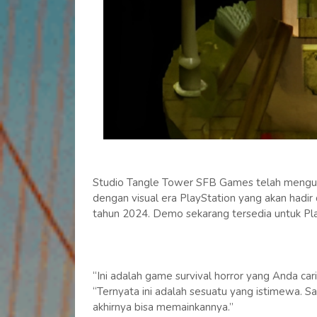
Studio Tangle Tower SFB Games telah mengum
dengan visual era PlayStation yang akan hadir
tahun 2024. Demo sekarang tersedia untuk Pla
“Ini adalah game survival horror yang Anda cari
“Ternyata ini adalah sesuatu yang istimewa. 
akhirnya bisa memainkannya.”