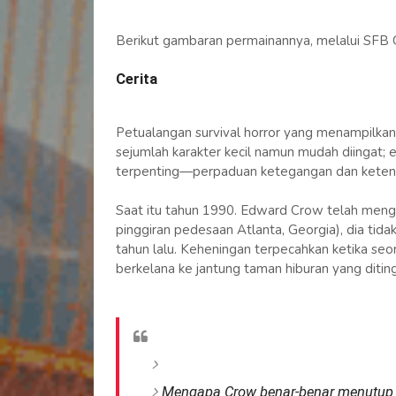
Berikut gambaran permainannya, melalui SFB
Cerita
Petualangan survival horror yang menampilkan
sejumlah karakter kecil namun mudah diingat; 
terpenting—perpaduan ketegangan dan ketenan
Saat itu tahun 1990. Edward Crow telah menghi
pinggiran pedesaan Atlanta, Georgia), dia tidak
tahun lalu. Keheningan terpecahkan ketika se
berkelana ke jantung taman hiburan yang diti
Mengapa Crow benar-benar menutup