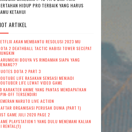
BERTAHAN HIDUP PRO TERBAIK YANG HARUS
KAMU KETAHUI
HOT ARTIKEL
NETFLIX AKAN MEMBANTU RESOLUSI 2023 MU
OTA 2 DEATHBALL TACTIC HABISI TOWER SECEPAT
MUNGKIN
ARUMICHI BOUYA VS RINDAMAN SIAPA YANG
MENANG??
UOTES DOTA 2 PART 3
OUTUBE LIFE RASAKAN SENSASI MENJADI
OUTUBER LIFE LEWAT VIDEO GAME
0 KARAKTER ANIME YANG PANTAS MENDAPATKAN
PIN-OFF TERSENDIRI
EMERAN NARUTO LIVE ACTION
AFTAR ORGANISASI PERUSAK DUNIA (PART 1)
IST GAME JULI 2020 PAGE 2
AME PLAYSTATION 1 YANG DULU MENEMANI KALIAN
I RENTAL(1)