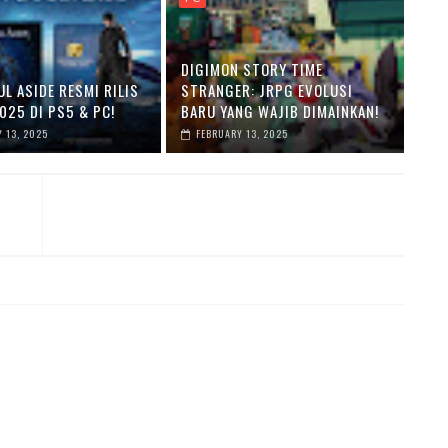
DIGIMON STORY TIME
L ASIDE RESMI RILIS
STRANGER: JRPG EVOLUSI
025 DI PS5 & PC!
BARU YANG WAJIB DIMAINKAN!
 13, 2025
FEBRUARY 13, 2025