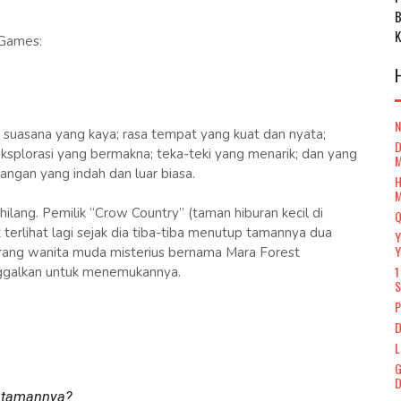
 Games:
 suasana yang kaya; rasa tempat yang kuat dan nyata;
D
eksplorasi yang bermakna; teka-teki yang menarik; dan yang
gan yang indah dan luar biasa.
H
lang. Pemilik “Crow Country” (taman hiburan kecil di
Q
 terlihat lagi sejak dia tiba-tiba menutup tamannya dua
Y
Y
orang wanita muda misterius bernama Mara Forest
1
nggalkan untuk menemukannya.
S
P
D
L
G
D
 tamannya?