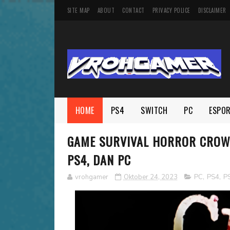
SITE MAP
ABOUT
CONTACT
PRIVACY POLICE
DISCLAIMER
HOME
PS4
SWITCH
PC
ESPO
GAME SURVIVAL HORROR CROW
PS4, DAN PC
vrohgamer
Oktober 24, 2023
PC
,
PS4
,
P