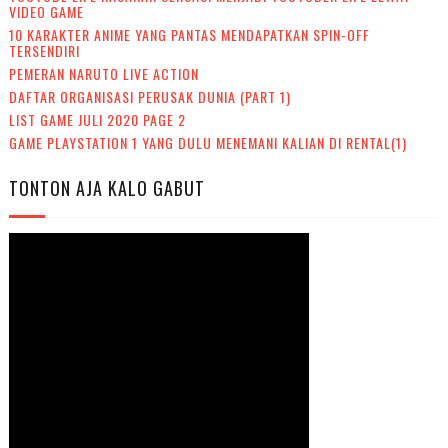
VIDEO GAME
10 KARAKTER ANIME YANG PANTAS MENDAPATKAN SPIN-OFF
TERSENDIRI
PEMERAN NARUTO LIVE ACTION
DAFTAR ORGANISASI PERUSAK DUNIA (PART 1)
LIST GAME JULI 2020 PAGE 2
GAME PLAYSTATION 1 YANG DULU MENEMANI KALIAN DI RENTAL(1)
TONTON AJA KALO GABUT