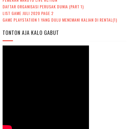
DAFTAR ORGANISASI PERUSAK DUNIA (PART 1)
LIST GAME JULI 2020 PAGE 2
GAME PLAYSTATION 1 YANG DULU MENEMANI KALIAN DI RENTAL(1)
TONTON AJA KALO GABUT