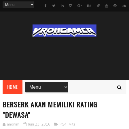
HOME
BERSERK AKAN MEMILIKI RATING
"DEWASA"
anonim
Juni 23, 2016
PS4
,
Vita