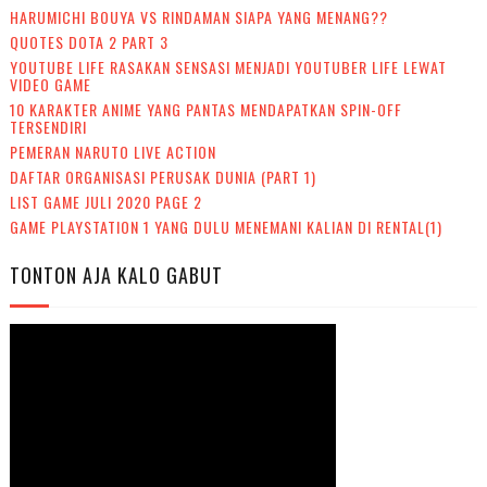
HARUMICHI BOUYA VS RINDAMAN SIAPA YANG MENANG??
QUOTES DOTA 2 PART 3
YOUTUBE LIFE RASAKAN SENSASI MENJADI YOUTUBER LIFE LEWAT
VIDEO GAME
10 KARAKTER ANIME YANG PANTAS MENDAPATKAN SPIN-OFF
TERSENDIRI
PEMERAN NARUTO LIVE ACTION
DAFTAR ORGANISASI PERUSAK DUNIA (PART 1)
LIST GAME JULI 2020 PAGE 2
GAME PLAYSTATION 1 YANG DULU MENEMANI KALIAN DI RENTAL(1)
TONTON AJA KALO GABUT