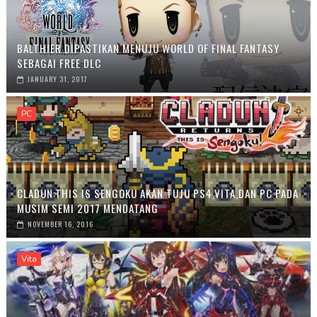
BALTHIER DIPASTIKAN MENUJU WORLD OF FINAL FANTASY
SEBAGAI FREE DLC
JANUARY 31, 2017
PC
CLADUN:THIS IS SENGOKU AKAN TUJU PS4,VITA,DAN PC PADA
MUSIM SEMI 2017 MENDATANG
NOVEMBER 16, 2016
Vita