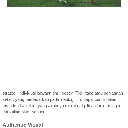
strategi individual bawaan tim , seperti Tiki - taka atau penjagaan
ketat , yang berdasarkan pada ideologi tim, dapat diatur dalam
Instruksi Lanjutan ,yang akhirnya membuat pilihan lanjutan agar
tim kalian bisa menang.
Authentic Visual