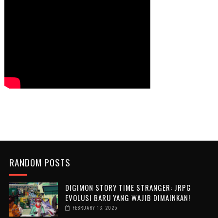
RANDOM POSTS
DIGIMON STORY TIME STRANGER: JRPG
EVOLUSI BARU YANG WAJIB DIMAINKAN!
FEBRUARY 13, 2025