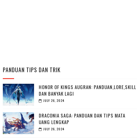
PANDUAN TIPS DAN TRIK
HONOR OF KINGS AUGRAN: PANDUAN,LORE,SKILL
DAN BANYAK LAGI
JULY 26, 2024
DRACONIA SAGA: PANDUAN DAN TIPS MATA
UANG LENGKAP
JULY 26, 2024