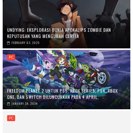
UNDYING: EKSPLORASI DUNIA APOKALIPS ZOMBIE DAN
KEPUTUSAN YANG MENGUBAH CERITA
FEBRUARY 03, 2025
PC
FREEDOM PLANET 2 UNTUK PS5, XBOX SERIES, PS4, XBOX
ONE, DAN SWITCH DILUNCURKAN PADA 4 APRIL
JANUARY 24, 2024
PC