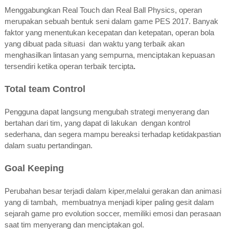
Menggabungkan Real Touch dan Real Ball Physics, operan
merupakan sebuah bentuk seni dalam game PES 2017. Banyak
faktor yang menentukan kecepatan dan ketepatan, operan bola
yang dibuat pada situasi dan waktu yang terbaik akan
menghasilkan lintasan yang sempurna, menciptakan kepuasan
tersendiri ketika operan terbaik tercipta
.
Total team Control
Pengguna dapat langsung mengubah strategi menyerang dan
bertahan dari tim, yang dapat di lakukan dengan kontrol
sederhana, dan segera mampu bereaksi terhadap ketidakpastian
dalam suatu pertandingan.
Goal Keeping
Perubahan besar terjadi dalam kiper,melalui gerakan dan animasi
yang di tambah, membuatnya menjadi kiper paling gesit dalam
sejarah game pro evolution soccer, memiliki emosi dan perasaan
saat tim menyerang dan menciptakan gol.