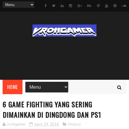
HOME
6 GAME FIGHTING YANG SERING
DIMAINKAN DI DINGDONG DAN PS1
vrohgamer
April 29, 2016
History