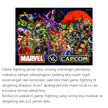
Game fighting jaman dulu emang mentingin gameplay
makanya sampe sekarangpun, kadang kita masih ingat
kesenangan dan keceriaan saat kita main game fighting di
dingdong ataupun di ps1 apalagi jika kita maen local co-op
bersama teman dekat kita.
Berikut ini adalah 6 game Fighting yang sering kita mainkan di
dingdong dan ps1 jaman dulu.