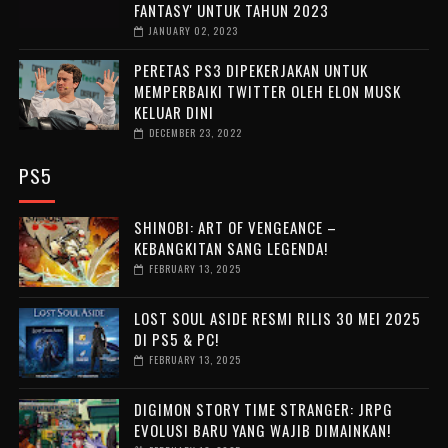
FANTASY' UNTUK TAHUN 2023
JANUARY 02, 2023
PERETAS PS3 DIPEKERJAKAN UNTUK
MEMPERBAIKI TWITTER OLEH ELON MUSK
KELUAR DINI
DECEMBER 23, 2022
PS5
SHINOBI: ART OF VENGEANCE –
KEBANGKITAN SANG LEGENDA!
FEBRUARY 13, 2025
LOST SOUL ASIDE RESMI RILIS 30 MEI 2025
DI PS5 & PC!
FEBRUARY 13, 2025
DIGIMON STORY TIME STRANGER: JRPG
EVOLUSI BARU YANG WAJIB DIMAINKAN!