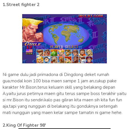
1.Street fighter 2
Ni game dulu jadi primadona di Dingdong deket rumah
gua,modal koin 100 bisa maen sampe 1 jam an,cukup pake
karakter Mr.Bison,terus keluarin skill yang belakang depan
A,yaitu jurus petirnya maen gitu terus sampe boss terakhir yaitu
si mr.Bison itu sendiri.kalo pas giliran kita maen sih kita fun fun
aja,tapi yang nungguin di belakang itu gonduknya setengah
mati nungguin yang maen kelar sampe tamatin ni game hehe.
2.King Of Fighter 98'