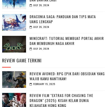
JULY 26, 2024
DRACONIA SAGA: PANDUAN DAN TIPS MATA
UANG LENGKAP
JULY 26, 2024
MINECRAFT: TUTORIAL MEMBUAT PORTAL AKHIR
DAN MEMBUNUH NAGA AKHIR
JULY 24, 2024
REVIEW GAME TERKINI
REVIEW AVOWED: RPG EPIK DARI OBSIDIAN YANG
WAJIB KAMU NANTIKAN!
FEBRUARY 15, 2025
REVIEW FILM "EXTRAS FOR CHASING THE
DRAGON" (2025): KISAH KELAM DUNIA
KEJAHATAN HONG KONG