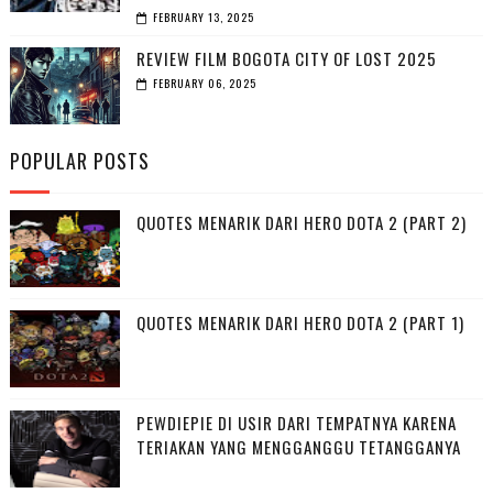
FEBRUARY 13, 2025
REVIEW FILM BOGOTA CITY OF LOST 2025
FEBRUARY 06, 2025
POPULAR POSTS
QUOTES MENARIK DARI HERO DOTA 2 (PART 2)
QUOTES MENARIK DARI HERO DOTA 2 (PART 1)
PEWDIEPIE DI USIR DARI TEMPATNYA KARENA
TERIAKAN YANG MENGGANGGU TETANGGANYA