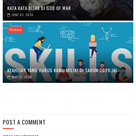
KATA KATA BIJAK DI GOD OF WAR
JUNE 02, 2020
History
KEAHLIAN YANG HARUS KAMU MILIKI DI TAHUN 2020 INI
MAY 31, 2020
POST A COMMENT