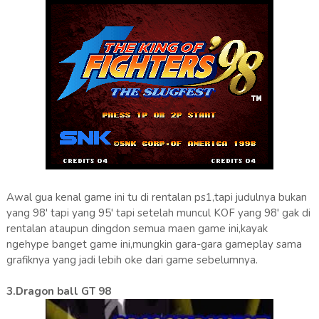
Awal gua kenal game ini tu di rentalan ps1,tapi judulnya bukan
yang 98' tapi yang 95' tapi setelah muncul KOF yang 98' gak di
rentalan ataupun dingdon semua maen game ini,kayak
ngehype banget game ini,mungkin gara-gara gameplay sama
grafiknya yang jadi lebih oke dari game sebelumnya.
3.Dragon ball GT 98