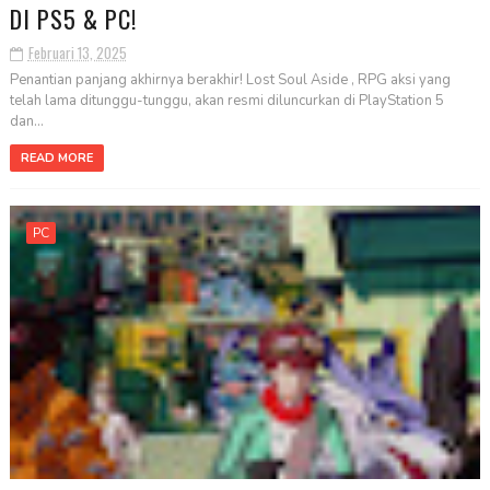
DI PS5 & PC!
Februari 13, 2025
Penantian panjang akhirnya berakhir! Lost Soul Aside , RPG aksi yang
telah lama ditunggu-tunggu, akan resmi diluncurkan di PlayStation 5
dan...
READ MORE
PC