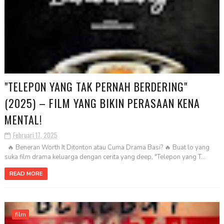
"TELEPON YANG TAK PERNAH BERDERING"
(2025) – FILM YANG BIKIN PERASAAN KENA
MENTAL!
Februari 17, 2025
🔥 Beneran Worth It Ditonton atau Cuma Drama Basi? 🔥 Buat lo yang
suka film drama keluarga dengan cerita yang deep, "Telepon yang T...
READ MORE
film