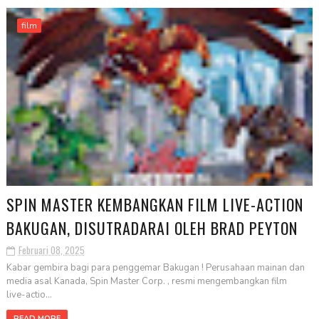
film
SPIN MASTER KEMBANGKAN FILM LIVE-ACTION
BAKUGAN, DISUTRADARAI OLEH BRAD PEYTON
Februari 08, 2025
Kabar gembira bagi para penggemar Bakugan ! Perusahaan mainan dan
media asal Kanada, Spin Master Corp. , resmi mengembangkan film
live-actio...
READ MORE