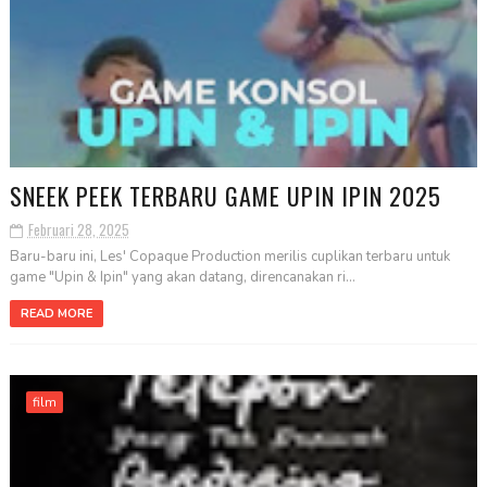
SNEEK PEEK TERBARU GAME UPIN IPIN 2025
Februari 28, 2025
Baru-baru ini, Les' Copaque Production merilis cuplikan terbaru untuk
game "Upin & Ipin" yang akan datang, direncanakan ri...
READ MORE
film