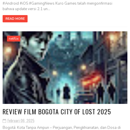
#Android #iOS #GamingNews Kuro Games telah mengonfirmasi
bahwa update versi 2.1 un...
READ MORE
netflix
REVIEW FILM BOGOTA CITY OF LOST 2025
Februari 06, 2025
Bogotá: Kota Tanpa Ampun – Perjuangan, Pengkhianatan, dan Dosa di