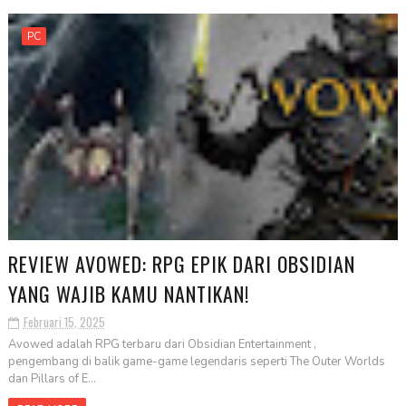
PC
REVIEW AVOWED: RPG EPIK DARI OBSIDIAN
YANG WAJIB KAMU NANTIKAN!
Februari 15, 2025
Avowed adalah RPG terbaru dari Obsidian Entertainment ,
pengembang di balik game-game legendaris seperti The Outer Worlds
dan Pillars of E...