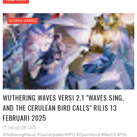
MOBILE GAMES
WUTHERING WAVES VERSI 2.1 "WAVES SING,
AND THE CERULEAN BIRD CALLS" RILIS 13
FEBRUARI 2025
Februari 08, 2025
#WutheringWaves #GameUpdate #RPG #OpenWorld #MacOS #PS5