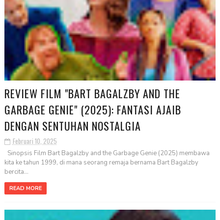
REVIEW FILM "BART BAGALZBY AND THE
GARBAGE GENIE" (2025): FANTASI AJAIB
DENGAN SENTUHAN NOSTALGIA
Februari 10, 2025
Sinopsis Film Bart Bagalzby and the Garbage Genie (2025) membawa
kita ke tahun 1999, di mana seorang remaja bernama Bart Bagalzby
bercita...
READ MORE