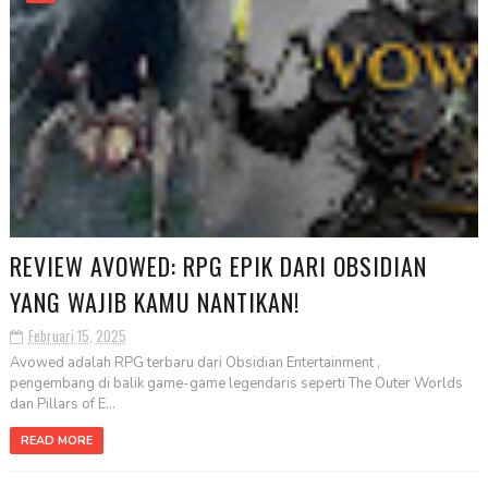
REVIEW AVOWED: RPG EPIK DARI OBSIDIAN
YANG WAJIB KAMU NANTIKAN!
Februari 15, 2025
Avowed adalah RPG terbaru dari Obsidian Entertainment ,
pengembang di balik game-game legendaris seperti The Outer Worlds
dan Pillars of E...
READ MORE