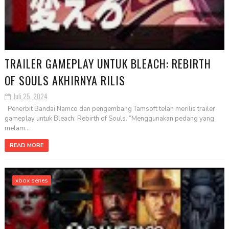
TRAILER GAMEPLAY UNTUK BLEACH: REBIRTH
OF SOULS AKHIRNYA RILIS
Juli 25, 2024
Penerbit Bandai Namco dan pengembang Tamsoft telah merilis trailer
gameplay untuk Bleach: Rebirth of Souls. “Menggunakan pedang yang
melam...
READ MORE
xbox series