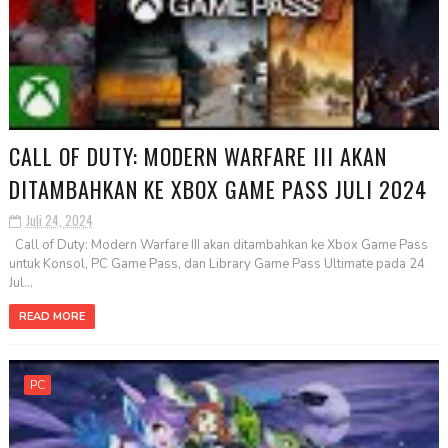
CALL OF DUTY: MODERN WARFARE III AKAN
DITAMBAHKAN KE XBOX GAME PASS JULI 2024
Juli 24, 2024
Call of Duty: Modern Warfare III akan ditambahkan ke Xbox Game Pass
untuk Konsol, PC Game Pass, dan Library Game Pass Ultimate pada 24
Jul...
READ MORE
PC