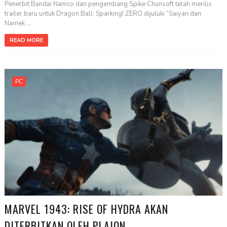
Penerbit Bandai Namco dan pengembang Spike Chunsoft telah merilis
trailer baru untuk Dragon Ball: Sparking! ZERO dijuluki “Saiyan dan
Namek ...
READ MORE
PC
MARVEL 1943: RISE OF HYDRA AKAN
DITERBITKAN OLEH PLAION