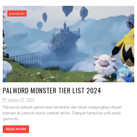
panduan
PALWORD MONSTER TIER LIST 2024
Januari 22, 2024
Palworld adalah game internet terkini dan telah menjangkau ribuan
pemain di seluruh dunia setelah dirilis. Dengan tampilan unik pada
game mi...
READ MORE