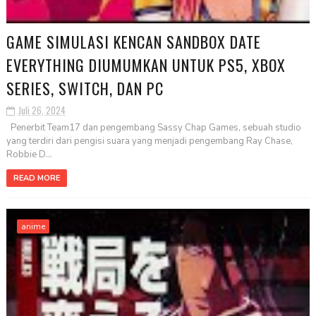
GAME SIMULASI KENCAN SANDBOX DATE
EVERYTHING DIUMUMKAN UNTUK PS5, XBOX
SERIES, SWITCH, DAN PC
Juli 26, 2024
Penerbit Team17 dan pengembang Sassy Chap Games, sebuah studio
yang terdiri dari pengisi suara yang menjadi pengembang Ray Chase,
Robbie D...
READ MORE
anime