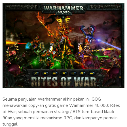
Selama penjualan Warhammer akhir pekan ini, GOG
menawarkan copy-an gratis game Warhammer 40.000: Rites
of War; sebuah permainan strategi / RTS turn-based klasik
90an yang memiliki mekanisme RPG, dan kampanye pemain
tunggal.