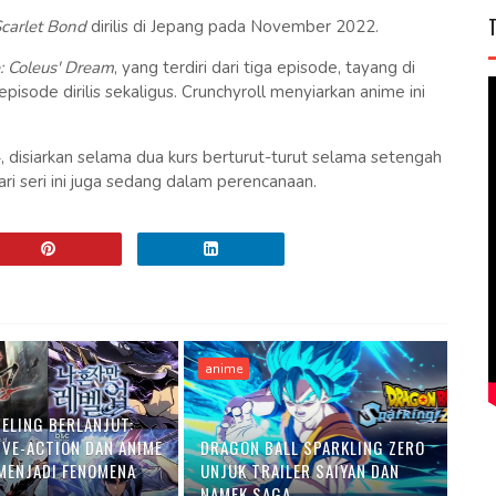
Scarlet Bond
dirilis di Jepang pada November 2022.
: Coleus' Dream
, yang terdiri dari tiga episode, tayang di
ode dirilis sekaligus. Crunchyroll menyiarkan anime ini
, disiarkan selama dua kurs berturut-turut selama setengah
i seri ini juga sedang dalam perencanaan.
anime
VELING BERLANJUT:
IVE-ACTION DAN ANIME
DRAGON BALL SPARKLING ZERO
MENJADI FENOMENA
UNJUK TRAILER SAIYAN DAN
NAMEK SAGA