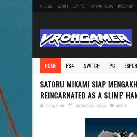
SITE MAP
ABOUT
CONTACT
PRIVACY POLICE
DISCLAIMER
HOME
PS4
SWITCH
PC
ESPO
SATORU MIKAMI SIAP MENGAKHI
REINCARNATED AS A SLIME' HAM
vrohgamer
Februari 03, 2025
anime