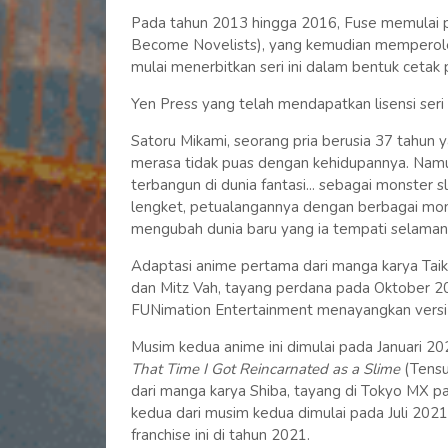
Pada tahun 2013 hingga 2016, Fuse memulai pen
Become Novelists), yang kemudian memperoleh
mulai menerbitkan seri ini dalam bentuk cetak
Yen Press yang telah mendapatkan lisensi seri
Satoru Mikami, seorang pria berusia 37 tahun
merasa tidak puas dengan kehidupannya. Namun
terbangun di dunia fantasi... sebagai monster 
lengket, petualangannya dengan berbagai mon
mengubah dunia baru yang ia tempati selaman
Adaptasi anime pertama dari manga karya Taiki
dan Mitz Vah, tayang perdana pada Oktober 20
FUNimation Entertainment menayangkan versi 
Musim kedua anime ini dimulai pada Januari 2
That Time I Got Reincarnated as a Slime
(Tensu
dari manga karya Shiba, tayang di Tokyo MX p
kedua dari musim kedua dimulai pada Juli 2021
franchise ini di tahun 2021.