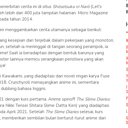
erbitan cerita ini di situs
Shōsetsuka ni Narō
(Let's
 lebih dari 400 juta tampilan halaman. Micro Magazine
 pada tahun 2014.
 ini menggambarkan cerita utamanya sebagai berikut:
 yang kesepian dan terjebak dalam pekerjaan yang monoton,
D
, setelah ia meninggal di tangan seorang perampok, ia
slime! Saat ia beradaptasi dengan bentuk barunya yang
H
ster lainnya memicu serangkaian peristiwa yang akan
ya!
Q
Y
 Kawakami, yang diadaptasi dari novel ringan karya Fuse
Y
18. Crunchyroll menayangkan anime ini, sementara
1
dubbing bahasa Inggris.
S
P
021 dengan kurs pertama. Anime spinoff
The Slime Diaries:
D
ra Nikki Tensei Shitara Slime Datta Ken) yang diadaptasi
L
ada April 2021. Setelah
The Slime Diaries
selesai, kurs
G
, memberikan sembilan bulan berturut-turut anime dari
D