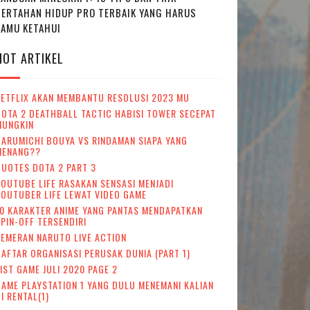
BERTAHAN HIDUP PRO TERBAIK YANG HARUS
KAMU KETAHUI
HOT ARTIKEL
NETFLIX AKAN MEMBANTU RESOLUSI 2023 MU
OTA 2 DEATHBALL TACTIC HABISI TOWER SECEPAT
MUNGKIN
ARUMICHI BOUYA VS RINDAMAN SIAPA YANG
MENANG??
UOTES DOTA 2 PART 3
OUTUBE LIFE RASAKAN SENSASI MENJADI
OUTUBER LIFE LEWAT VIDEO GAME
0 KARAKTER ANIME YANG PANTAS MENDAPATKAN
PIN-OFF TERSENDIRI
EMERAN NARUTO LIVE ACTION
AFTAR ORGANISASI PERUSAK DUNIA (PART 1)
IST GAME JULI 2020 PAGE 2
AME PLAYSTATION 1 YANG DULU MENEMANI KALIAN
I RENTAL(1)