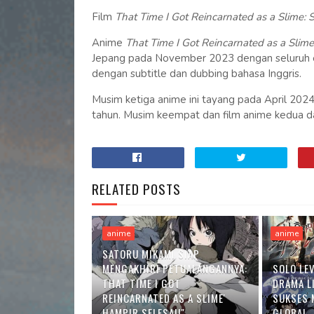
Film
That Time I Got Reincarnated as a Slime: 
Anime
That Time I Got Reincarnated as a Slime
Jepang pada November 2023 dengan seluruh epis
dengan subtitle dan dubbing bahasa Inggris.
Musim ketiga anime ini tayang pada April 2024
tahun. Musim keempat dan film anime kedua dar
RELATED POSTS
anime
anime
SATORU MIKAMI SIAP
MENGAKHIRI PETUALANGANNYA:
SOLO LE
THAT TIME I GOT
DRAMA L
REINCARNATED AS A SLIME'
SUKSES 
HAMPIR SELESAI!"
GLOBAL