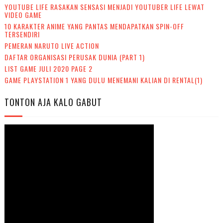
YOUTUBE LIFE RASAKAN SENSASI MENJADI YOUTUBER LIFE LEWAT
VIDEO GAME
10 KARAKTER ANIME YANG PANTAS MENDAPATKAN SPIN-OFF
TERSENDIRI
PEMERAN NARUTO LIVE ACTION
DAFTAR ORGANISASI PERUSAK DUNIA (PART 1)
LIST GAME JULI 2020 PAGE 2
GAME PLAYSTATION 1 YANG DULU MENEMANI KALIAN DI RENTAL(1)
TONTON AJA KALO GABUT