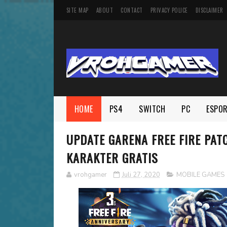
SITE MAP
ABOUT
CONTACT
PRIVACY POLICE
DISCLAIMER
HOME
PS4
SWITCH
PC
ESPO
UPDATE GARENA FREE FIRE PAT
KARAKTER GRATIS
vrohgamer
Juli 27, 2020
MOBILE GAMES