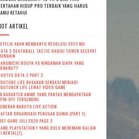
BERTAHAN HIDUP PRO TERBAIK YANG HARUS
KAMU KETAHUI
HOT ARTIKEL
NETFLIX AKAN MEMBANTU RESOLUSI 2023 MU
OTA 2 DEATHBALL TACTIC HABISI TOWER SECEPAT
MUNGKIN
ARUMICHI BOUYA VS RINDAMAN SIAPA YANG
MENANG??
UOTES DOTA 2 PART 3
OUTUBE LIFE RASAKAN SENSASI MENJADI
OUTUBER LIFE LEWAT VIDEO GAME
0 KARAKTER ANIME YANG PANTAS MENDAPATKAN
PIN-OFF TERSENDIRI
EMERAN NARUTO LIVE ACTION
AFTAR ORGANISASI PERUSAK DUNIA (PART 1)
IST GAME JULI 2020 PAGE 2
AME PLAYSTATION 1 YANG DULU MENEMANI KALIAN
I RENTAL(1)