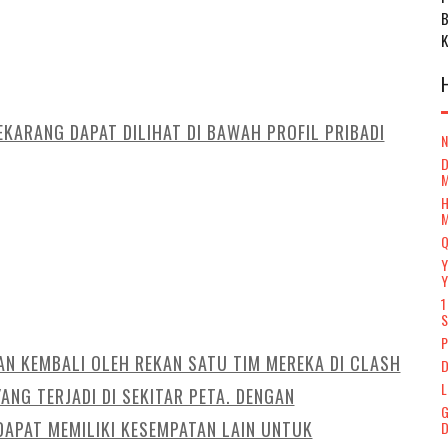
KARANG DAPAT DILIHAT DI BAWAH PROFIL PRIBADI
D
H
Q
Y
Y
1
S
P
AN KEMBALI OLEH REKAN SATU TIM MEREKA DI CLASH
D
L
NG TERJADI DI SEKITAR PETA. DENGAN
G
DAPAT MEMILIKI KESEMPATAN LAIN UNTUK
D