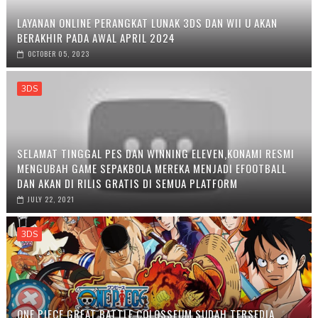
LAYANAN ONLINE PERANGKAT LUNAK 3DS DAN WII U AKAN
BERAKHIR PADA AWAL APRIL 2024
OCTOBER 05, 2023
3DS
SELAMAT TINGGAL PES DAN WINNING ELEVEN,KONAMI RESMI
MENGUBAH GAME SEPAKBOLA MEREKA MENJADI EFOOTBALL
DAN AKAN DI RILIS GRATIS DI SEMUA PLATFORM
JULY 22, 2021
3DS
ONE PIECE GREAT BATTLE COLOSSEUM SUDAH TERSEDIA