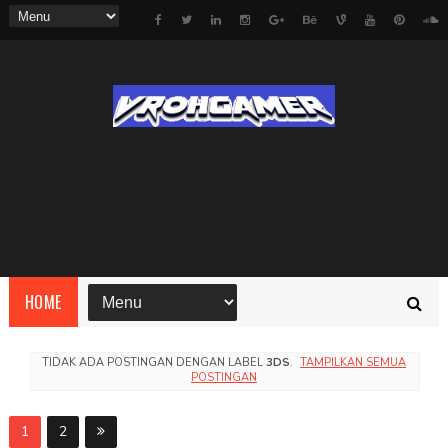
HOME
TIDAK ADA POSTINGAN DENGAN LABEL
3DS
.
TAMPILKAN SEMUA
POSTINGAN
1
2