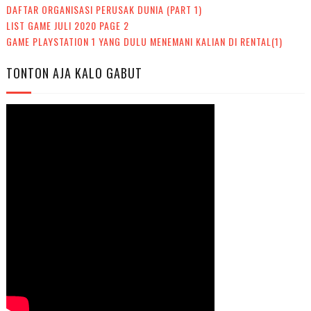
DAFTAR ORGANISASI PERUSAK DUNIA (PART 1)
LIST GAME JULI 2020 PAGE 2
GAME PLAYSTATION 1 YANG DULU MENEMANI KALIAN DI RENTAL(1)
TONTON AJA KALO GABUT